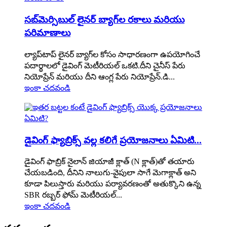
సబ్‌మెర్సిబుల్ లైనర్ బ్యాగ్‌ల రకాలు మరియు
పరిమాణాలు
ల్యాప్‌టాప్ లైనర్ బ్యాగ్‌ల కోసం సాధారణంగా ఉపయోగించే
పదార్థాలలో డైవింగ్ మెటీరియల్ ఒకటి.దీని చైనీస్ పేరు
నియోప్రేన్ మరియు దీని ఆంగ్ల పేరు నియోప్రేన్.డి...
ఇంకా చదవండి
డైవింగ్ ఫ్యాబ్రిక్స్ వల్ల కలిగే ప్రయోజనాలు ఏమిటి...
డైవింగ్ ఫాబ్రిక్ నైలాన్ జియాజీ క్లాత్ (N క్లాత్)తో తయారు
చేయబడింది, దీనిని నాలుగు-వైపులా సాగే మెగాక్లాత్ అని
కూడా పిలుస్తారు మరియు పర్యావరణంతో అతుక్కొని ఉన్న
SBR రబ్బర్ ఫోమ్ మెటీరియల్...
ఇంకా చదవండి