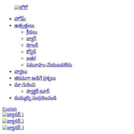
హోమ్
ఉత్పత్తులు
క్రీడలు
బ్యాగ్
కూలర్
కోస్టర్
ఇతర
సమూహం చేయబడలేదు
వార్తలు
తరచుగా అడిగే ప్రశ్నలు
మా గురించి
ఫ్యాక్టరీ టూర్
మమ్మల్ని సంప్రదించండి
English