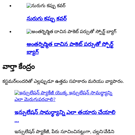
నురుగు కప్పు కవర్
అంతర్నిర్మిత దాచిన పాకెట్ పర్సుతో స్పోర్ట్
బ్యాగ్
వార్తా కేంద్రం
కస్టమర్‌లందరితో ఎల్లప్పుడూ ఉత్తమ సహకారం మరియు వ్యాపారం.
ఇన్సులేషన్ సామర్థ్యాన్ని ఎలా తయారు చేయాలి
...
ఇన్సులేషన్ ప్యాకేజీ, పేరు సూచించినట్లుగా, చల్లని/వేడిని